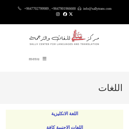
+9647702799989 , +9647901966600
info@sallytrans.com
menu
اللغات
اللغة الانكليزية
اللغات الاجنبية كافة